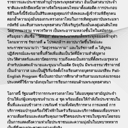
ราชการและประชาชนทำนุบำรุงพระพุทธศาสนา อันเป็นศาสนาประจำ
ชาติและหลักยึดเหนี่ยวทางจิตใจของคนไทยมาตั้งแต่อดีต การประกอบ
พิธีในครั้งนี้จึงนับเป็นสิริมงคลสูงสุดแก่กำลังพลและผู้เข้าร่วมพิธีทุกคน
ตอกย้ำความมุ่งมั่นของกระทรวงกลาโหมในการเทิดทูนสถาบันพระมหา
กษัตริย์ และสืบสานพระพุทธศาสนาให้เจริญรุ่งเรืองมั่นคงคู่แผ่นดินไทย ​
วัดสุวรรณาราม ราชวรวิหาร เป็นพระอารามหลวงชั้นโทในสมัยกรุง
ศรีอยุธยา เดิมชื่อ “วัดทอง” ต่อมาพระบาทสมเด็จพระพุทธยอดฟ้าจุฬา
โลกมหาราช รัชกาลที่ ๑ โปรดเกล้าฯ สถาปนาวัดขึ้นใหม่และ
พระราชทานนามว่า “วัดสุวรรณาราม” และในรัชกาลที่ ๓ ได้บูรณ
ปฏิสังขรณ์และขยายพื้นที่วัดเพิ่มเติมเป็นวัดที่มีความสำคัญทาง
ประวัติศาสตร์และสถาปัตยกรรม รวมถึงเคยเป็นสถานที่ตั้งพระเมรุหลวง
สำหรับปลงศพเจ้านายและขุนนางในอดีต ปัจจุบัน มีพระธรรมวชิราจารย์
เป็นเจ้าอาวาส และเป็นผู้ริเริ่มจัดตั้งโรงเรียนศากยบุตรสามเณรสีหะ Pali-
English Program ซึ่งเป็นสถาบันการศึกษาสำหรับสามเณรแห่งแรกของ
ประเทศที่ใช้ภาษาอังกฤษในการเรียนการสอนด้านพระพุทธศาสนา
​โอกาสนี้ รัฐมนตรีว่าการกระทรวงกลาโหม ได้มอบชุดยาสามัญประจำ
บ้านให้แก่ผู้แทนชุมชนจำนวน ๕ ชุด พร้อมเยี่ยมให้กำลังใจประชาชนใน
พื้นที่และมอบข้าวสาร เวชภัณฑ์ รวมทั้งจัดบริการทาง การแพทย์ การ
บริการซ่อมบำรุงเครื่องใช้ไฟฟ้าในครัวเรือนและบริการตัดผมเพื่อบรรเทา
ความเดือดร้อนและส่งเสริมคุณภาพชีวิตของประชาชนในชุมชนโดยรอบ
เป็นการแสดงถึงความห่วงใยประชาชนและความมุ่งมั่นในบทบาททหาร
เป็นที่พึ่งของประชาชนอย่างแท้จริง