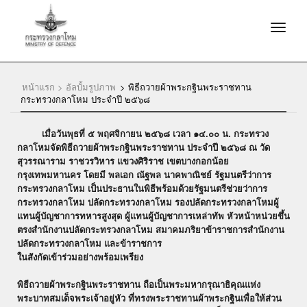
หน้าแรก >
อัลบั้มรูปภาพ
>
พิธีถวายผ้าพระกฐินพระราชทาน
กระทรวงกลาโหม ประจำปี ๒๕๖๘
เมื่อวันพุธที่ ๕ พฤศจิกายน ๒๕๖๘ เวลา ๑๔.๐๐ น. กระทรวง
กลาโหมจัดพิธีถวายผ้าพระกฐินพระราชทาน ประจำปี ๒๕๖๘ ณ วัด
สุวรรณาราม ราชวรวิหาร แขวงศิริราช เขตบางกอกน้อย
กรุงเทพมหานคร โดยมี พลเอก ณัฐพล นาคพาณิชย์ รัฐมนตรีว่าการ
กระทรวงกลาโหม เป็นประธานในพิธีพร้อมด้วยรัฐมนตรีช่วยว่าการ
กระทรวงกลาโหม ปลัดกระทรวงกลาโหม รองปลัดกระทรวงกลาโหมผู้
แทนผู้บัญชาการทหารสูงสุด ผู้แทนผู้บัญชาการเหล่าทัพ หัวหน้าหน่วยขึ้น
ตรงสำนักงานปลัดกระทรวงกลาโหม สมาคมภริยาข้าราชการสำนักงาน
ปลัดกระทรวงกลาโหม และข้าราชการ
ในสังกัดเข้าร่วมอย่างพร้อมเพรียง
​พิธีถวายผ้าพระกฐินพระราชทาน ถือเป็นพระมหากรุณาธิคุณแห่ง
พระบาทสมเด็จพระเจ้าอยู่หัว ที่ทรงพระราชทานผ้าพระกฐินเพื่อให้ส่วน