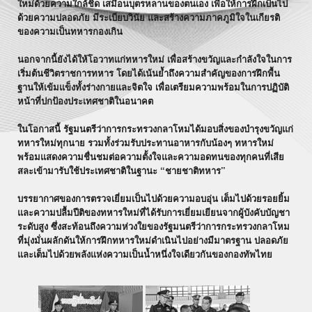
ใหม่ด้วยความใกล้ชิด เสมือนบุตรหลานของตนเอง เพื่อให้การฝึกเป็นไป
ด้วยความปลอดภัย มีระเบียบวินัย และสร้างความภาคภูมิใจในเกียรติ
ของความเป็นทหารกองเกิน
นอกจากนี้ยังได้ให้โอวาทแก่ทหารใหม่ เพื่อสร้างขวัญและกำลังใจในการ
เริ่มต้นชีวิตราชการทหาร โดยได้เน้นย้ำถึงความสำคัญของการฝึกพื้น
ฐานให้เข้มแข็งทั้งร่างกายและจิตใจ เพื่อเตรียมความพร้อมในการปฏิบัติ
หน้าที่ปกป้องประเทศชาติในอนาคต
ในโอกาสนี้ รัฐมนตรีว่าการกระทรวงกลาโหมได้มอบสิ่งของบำรุงขวัญแก่
ทหารใหม่ทุกนาย รวมทั้งร่วมรับประทานอาหารกับน้องๆ ทหารใหม่
พร้อมแสดงความชื่นชมต่อความตั้งใจและความอดทนของทุกคนที่เสีย
สละเข้ามารับใช้ประเทศชาติในฐานะ “ชายชาติทหาร”
บรรยากาศของการตรวจเยี่ยมเป็นไปด้วยความอบอุ่น เต็มไปด้วยรอยยิ้ม
และความปลื้มปีติของทหารใหม่ที่ได้รับการเยี่ยมเยียนจากผู้บังคับบัญชา
ระดับสูง ซึ่งสะท้อนถึงความห่วงใยของรัฐมนตรีว่าการกระทรวงกลาโหม
ที่มุ่งมั่นผลักดันให้การฝึกทหารใหม่ดำเนินไปอย่างมีมาตรฐาน ปลอดภัย
และเต็มไปด้วยพลังแห่งความเป็นน้ำหนึ่งใจเดียวกันของกองทัพไทย