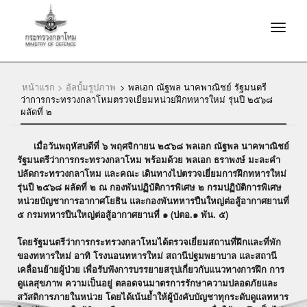
หน้าแรก >
อัลบั้มรูปภาพ
>
พลเอก ณัฐพล นาคพาณิชย์ รัฐมนตรี
ว่าการกระทรวงกลาโหมตรวจเยี่ยมหน่วยฝึกทหารใหม่ รุ่นปี ๒๕๖๘
ผลัดที่ ๒
เมื่อวันพฤหัสบดีที่ ๖ พฤศจิกายน ๒๕๖๘ พลเอก ณัฐพล นาคพาณิชย์
รัฐมนตรีว่าการกระทรวงกลาโหม พร้อมด้วย พลเอก ธราพงษ์ มะละคำ
ปลัดกระทรวงกลาโหม และคณะ เดินทางไปตรวจเยี่ยมการฝึกทหารใหม่
รุ่นปี ๒๕๖๘ ผลัดที่ ๒ ณ กองพันปฏิบัติการพิเศษ ๒ กรมปฏิบัติการพิเศษ
หน่วยบัญชาการอากาศโยธิน และกองพันทหารปืนใหญ่ต่อสู้อากาศยานที่
๕ กรมทหารปืนใหญ่ต่อสู้อากาศยานที่ ๑ (ปตอ.๑ พัน. ๕)
โดยรัฐมนตรีว่าการกระทรวงกลาโหมได้ตรวจเยี่ยมสถานที่ฝึกและที่พัก
ของทหารใหม่ อาทิ โรงนอนทหารใหม่ สถานีปฐมพยาบาล และสถานี
เคลื่อนย้ายผู้ป่วย เพื่อรับฟังการบรรยายสรุปเกี่ยวกับแนวทางการฝึก การ
ดูแลสุขภาพ ความเป็นอยู่ ตลอดจนมาตรการรักษาความปลอดภัยและ
สวัสดิการภายในหน่วย โดยได้เน้นย้ำให้ผู้บังคับบัญชาทุกระดับดูแลทหาร