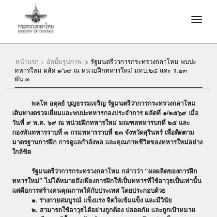
หน้าแรก >
อัลบั้มรูปภาพ
>
รัฐมนตรีว่าการกระทรวงกลาโหม พบปะ
ทหารใหม่ ผลัด ๑/๖๙ ณ หน่วยฝึกทหารใหม่ มทบ.๒๕ และ ร.๒๓
พัน.๓
พลโท อดุลย์ บุญธรรมเจริญ รัฐมนตรีว่าการกระทรวงกลาโหม
เดินทางตรวจเยี่ยมและพบปะทหารกองประจำการ ผลัดที่ ๑/๒๕๖๙ เมื่อ
วันที่ ๙ พ.ค. ๖๙ ณ หน่วยฝึกทหารใหม่ มณฑลทหารบกที่ ๒๕ และ
กองพันทหารราบที่ ๓ กรมทหารราบที่ ๒๓ จังหวัดสุรินทร์ เพื่อติดตาม
มาตรฐานการฝึก การดูแลกำลังพล และคุณภาพชีวิตของทหารใหม่อย่าง
ใกล้ชิด
รัฐมนตรีว่าการกระทรวงกลาโหม กล่าวว่า “ผลผลิตของการฝึก
ทหารใหม่” ไม่ได้หมายถึงเพียงการฝึกให้เป็นทหารที่ใช้อาวุธเป็นเท่านั้น
แต่คือการสร้างคนคุณภาพให้กับประเทศ โดยประกอบด้วย
๑. ร่างกายสมบูรณ์ แข็งแรง จิตใจเข้มแข็ง และมีวินัย
๒. สามารถใช้อาวุธได้อย่างถูกต้อง ปลอดภัย และถูกเป้าหมาย