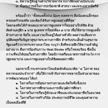
๓. มีความรู้พื้นฐานด้านวิชาทหารจากการฝึกอย่างเป็นระบบ
๔. มีอุดมการณ์ในการปกป้องชาติ ศาสนา และพระมหากษัตริย์
พร้อมย้ำว่า “ทั้งหมดทั้งปวง น้องๆ พลทหาร คือน้องคนเล็กของ
ครอบครัวกองทัพ และต้องได้รับการดูแลอย่างดีที่สุด”
โดยกองทัพได้กำหนดแนวทางการดูแลทหารใหม่อย่างใกล้ชิด ด้วย
สัดส่วนครูฝึก ๑ นาย ดูแลทหารใหม่เพียง ๘ นาย เพื่อให้สามารถดูแลทั้ง
ด้านร่างกาย จิตใจ และความเป็นอยู่ได้อย่างทั่วถึง ลดความเสี่ยงจาก
อุบัติเหตุหรือปัญหาสุขภาพระหว่างการฝึก สำหรับประเด็นด้านสุขภาพ
รัฐมนตรีว่าการกระทรวงกลาโหม ระบุว่า สิ่งที่หน่วยฝึกให้ความสำคัญ
อย่างมาก คือการป้องกันภาวะ Heat Stroke หรือโรคลมร้อน ซึ่งเป็น
ภาวะที่พบได้บ่อยในช่วงการฝึก โดยมีการเตรียมมาตรการเฝ้าระวัง การ
ปฐมพยาบาล และการดูแลอย่างใกล้ชิดตลอดการฝึก
นอกจากนี้ กระทรวงกลาโหมยังผลักดันแนวคิด “๔ โอกาส ของ
ทหารกองประจำการ” เพื่อให้การเข้ารับราชการทหารเป็นช่วงเวลาของ
การพัฒนาตนเอง ได้แก่
๑. โอกาสในการมีสุขภาพร่างกายและจิตใจที่แข็งแรง
๒. โอกาสทางการศึกษาและการเพิ่มวุฒิการศึกษา
๓. โอกาสในการเรียนรู้ทักษะอาชีพและประกอบอาชีพในอนาคต
๔. โอกาสในการสร้างวินัย ประสบการณ์ชีวิต และคุณค่าความ
เป็นพลเมืองที่ดี