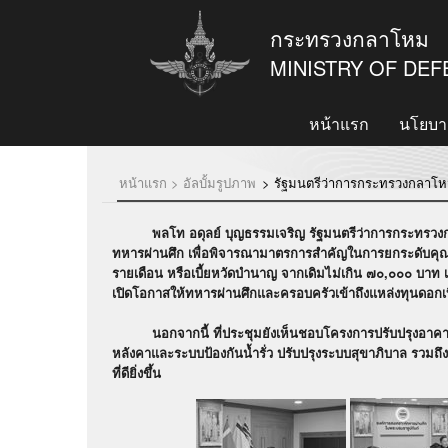
กระทรวงกลาโหม
MINISTRY OF DE
หน้าแรก
นโยบา
หน้าแรก >
อัลบั้มรูปภาพ
>
รัฐมนตรีว่าการกระทรวงกลาโห
พลโท อดุลย์ บุญธรรมเจริญ รัฐมนตรีว่าการกระทรวงกลา
ทหารผ่านศึก เพื่อพิจารณามาตรการสำคัญในการยกระดับคุณภาพชี
รายเดือน หรือเบี้ยหวัดบำนาญ จากเดิมไม่เกิน ๗๐,๐๐๐ บาท เ
เปิดโอกาสให้ทหารผ่านศึกและครอบครัวเข้าถึงแหล่งทุนดอกเบ
นอกจากนี้ ที่ประชุมยังเห็นชอบโครงการปรับปรุงอาคาร
หลังคาและระบบป้องกันน้ำรั่ว ปรับปรุงระบบสุขาภิบาล รวมถึ
ที่ดียิ่งขึ้น