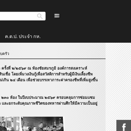
ค.ต.ป. ประจำ กห.
บครัว
งที่ ๒/๒๕๖๙ ณ ห้องชัยสมรภูมิ องค์การสงเคราะห์
ดยเพิ่มวงเงินกู้เพื่อสวัสดิการสำหรับผู้มีเงินเลี้ยงชีพ
ิน ๒๔ เดือน เพื่อช่วยบรรเทาภาระค่าครองชีพที่เพิ่มสูงขึ้น
วน ๒๓๐ ห้อง ในปีงบประมาณ ๒๕๖๙ ครอบคลุมการซ่อมแซม
วก และยกระดับคุณภาพชีวิตของทหารผ่านศึกให้มีความเป็นอยู่