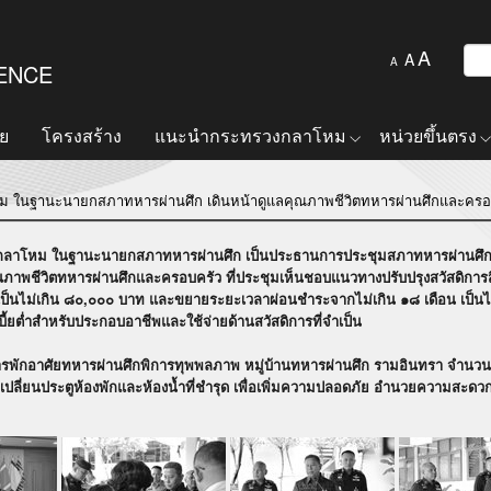
A
A
A
FENCE
ย
โครงสร้าง
แนะนำกระทรวงกลาโหม
หน่วยขึ้นตรง
ม ในฐานะนายกสภาทหารผ่านศึก เดินหน้าดูแลคุณภาพชีวิตทหารผ่านศึกและครอ
โหม ในฐานะนายกสภาทหารผ่านศึก เป็นประธานการประชุมสภาทหารผ่านศึก ครั้
วิตทหารผ่านศึกและครอบครัว ที่ประชุมเห็นชอบแนวทางปรับปรุงสวัสดิการสินเชื่อ โ
ป็นไม่เกิน ๘๐,๐๐๐ บาท และขยายระยะเวลาผ่อนชำระจากไม่เกิน ๑๘ เดือน เป็นไม่เก
ี้ยต่ำสำหรับประกอบอาชีพและใช้จ่ายด้านสวัสดิการที่จำเป็น
พักอาศัยทหารผ่านศึกพิการทุพพลภาพ หมู่บ้านทหารผ่านศึก รามอินทรา จำน
งเปลี่ยนประตูห้องพักและห้องน้ำที่ชำรุด เพื่อเพิ่มความปลอดภัย อำนวยความสะด