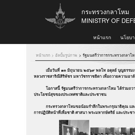
กระทรวงกลาโหม
MINISTRY OF DE
หน้าแรก
นโยบา
หน้าแรก >
อัลบั้มรูปภาพ
>
รัฐมนตรีว่าการกระทรวงกลาโหม
เมื่อวันที่ ๑๓ มิถุนายน ๒๕๖๙ พลโท อดุลย์ บุญธรรมเจริ
หลวงราชสาริณีสิริพัชร มหาวัชรราชธิดา เพื่อถวายความอาลั
โอกาสนี้ รัฐมนตรีว่าการกระทรวงกลาโหม ได้ร่วมถวายควา
ประโยชน์สุขของประเทศชาติและประชาชน
กระทรวงกลาโหมขอน้อมรำลึกในพระกรุณาธิคุณ และขอร่วม
การปฏิบัติหน้าที่เพื่อชาติ ศาสนา พระมหากษัตริย์ และประช