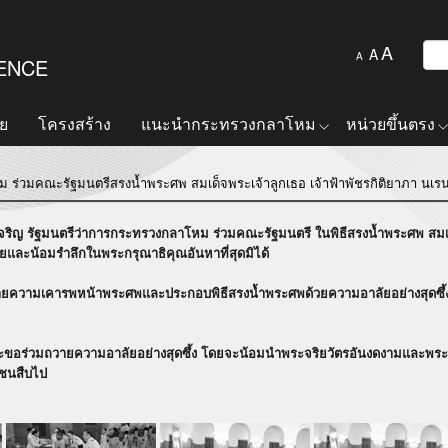
A
A
A
FENCE
ย
โครงสร้าง
แนะนำกระทรวงกลาโหม
หน่วยขึ้นตรง
 ร่วมคณะรัฐมนตรีสรงน้ำพระศพ สมเด็จพระเจ้าลูกเธอ เจ้าฟ้าพัชรกิติยาภา นเร
ญ รัฐมนตรีว่าการกระทรวงกลาโหม ร่วมคณะรัฐมนตรี ในพิธีสรงน้ำพระศพ สมเด็จ
ยและน้อมรำลึกในพระกรุณาธิคุณอันหาที่สุดมิได้
มเคารพหน้าพระศพและประกอบพิธีสรงน้ำพระศพด้วยความอาลัยอย่างสุดซึ้ง พร้อ
ถวายความอาลัยอย่างสุดซึ้ง โดยจะน้อมนำพระจริยวัตรอันงดงามและพระวิริ
าชนสืบไป