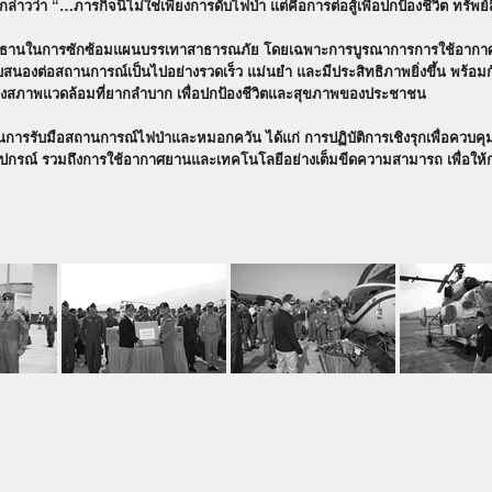
ล่าวว่า “…ภารกิจนี้ไม่ใช่เพียงการดับไฟป่า แต่คือการต่อสู้เพื่อปกป้องชีวิต ท
นประธานในการซักซ้อมแผนบรรเทาสาธารณภัย โดยเฉพาะการบูรณาการการใช้อากาศยานใ
บสนองต่อสถานการณ์เป็นไปอย่างรวดเร็ว แม่นยำ และมีประสิทธิภาพยิ่งขึ้น พร้อมกัน
มกลางสภาพแวดล้อมที่ยากลำบาก เพื่อปกป้องชีวิตและสุขภาพของประชาชน
นการรับมือสถานการณ์ไฟป่าและหมอกควัน ได้แก่ การปฏิบัติการเชิงรุกเพื่อควบ
กรณ์ รวมถึงการใช้อากาศยานและเทคโนโลยีอย่างเต็มขีดความสามารถ เพื่อให้การ