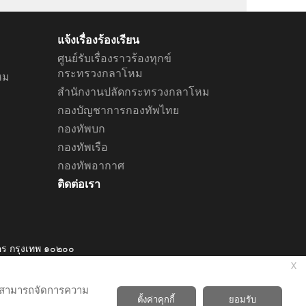
แจ้งเรื่องร้องเรียน
ศูนย์รับเรื่องราวร้องทุกข์
กระทรวงกลาโหม
หม
สำนักงานปลัดกระทรวงกลาโหม
กองบัญชาการกองทัพไทย
กองทัพบก
กองทัพเรือ
กองทัพอากาศ
ติดต่อเรา
ร กรุงเทพ ๑๐๒๐๐
๕๔๕๔-๗๘๙๖
X
และสามารถจัดการความ
ตั้งค่าคุกกี้
ยอมรับ