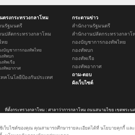
ึ้นตรงกระทรวงกลาโหม
กระดานข่าว
านรัฐมนตรี
สำนักงานรัฐมนตรี
งานปลัดกระทรวงกลาโหม
สำนักงานปลัดกระทรวงกลาโ
ไทย
กองบัญชาการกองทัพไทย
กองทัพบก
องบัญชาการกองทัพไทย
องทัพบก
กองทัพเรือ
งทัพเรือ
กองทัพอากาศ
องทัพอากาศ
ถาม-ตอบ
เทคโนโลยีป้องกันประเทศ
ผังเว็บไซต์
ที่ตั้งกระทรวงกลาโหม : ศาลาว่าการกลาโหม ถนนสนามไขย เขตพระนค
รับเรื่อง ร้องเรียน-ร้องทุกข์ โทร. ๐-๒๕๐๑-๖๖๖๐ และ ๐๙-
ติดต่อ ผู้ดูแลเว็บไซต์ โทร. ๐-๒๕๖๐-๕๕๔๘
รใช้เว็บไซต์ของคุณ คุณสามารถศึกษารายละเอียดได้ที่ นโยบายคุกกี้ 